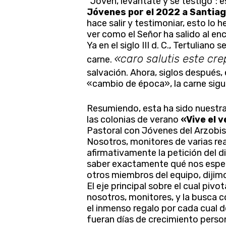
“Joven, levántate y sé testigo”: e
Jóvenes por el 2022 a Santia
hace salir y testimoniar, esto l
ver como el Señor ha salido al e
Ya en el siglo III d. C., Tertuliano 
«caro salutis este cre
carne.
salvación. Ahora, siglos después, 
«cambio de época», la carne sigu
Resumiendo, esta ha sido nuestr
las colonias de verano
«Vive el 
Pastoral con Jóvenes del Arzobis
Nosotros, monitores de varias re
afirmativamente la petición del d
saber exactamente qué nos espera
otros miembros del equipo, dijimos
El eje principal sobre el cual piv
nosotros, monitores, y la busca c
Presione enter para buscar o ESC para cerr
el inmenso regalo por cada cual de
fueran días de crecimiento perso