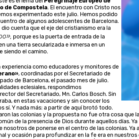
ste es el lema del
Peregrinaje Europeo de
go de Compostela
. El encuentro con Cristo nos
o hemos experimentado este julio. Hemos podido
ncuentro de algunos adolescentes de Barcelona.
se dio cuenta que el eje del cristianismo era la
po»,
porque es la puerta de entrada de la
en una tierra secularizada e inmersa en un
e siendo el camino.
a experiencia como educadores y monitores de
verano»
, coordinadas por el Secretariado de
pado de Barcelona, el pasado mes de julio.
alidades eclesiales, respondimos
irector del Secretariado, Mn. Carlos Bosch. Sin
ba, en estas vacaciones y sin conocer los
 sí. Y nada más: a partir de aquí brotó todo.
otaron las colonias y la propuesta no fue otra cosa que l
omún de la presencia de Dios durante aquellos días. Ya 
ar
 nosotros de ponerse en el centro de las colonias. Ya al
nal y ocasión para profundizar en la fe era en nuestro