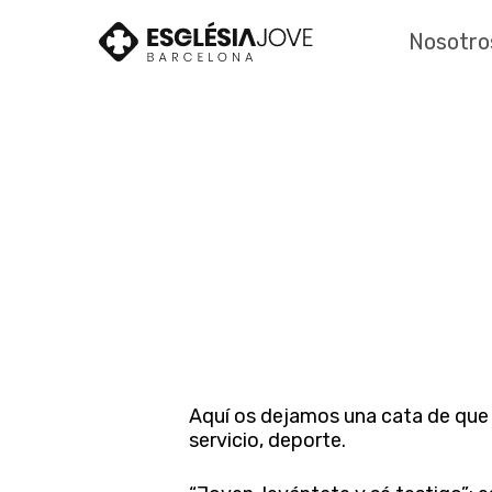
Skip
to
Nosotro
main
content
Aquí os dejamos una cata de que h
servicio, deporte.