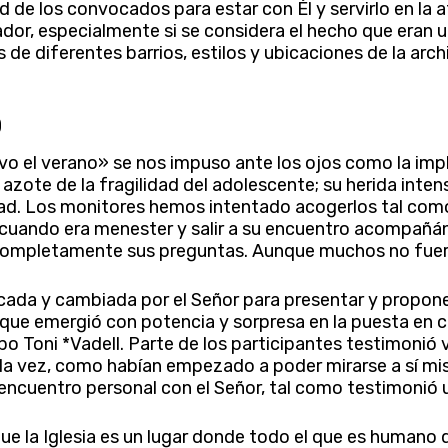
ad de los convocados para estar con Él y servirlo en la 
or, especialmente si se considera el hecho que eran
de diferentes barrios, estilos y ubicaciones de la arch
o
vo el verano» se nos impuso ante los ojos como la imp
ote de la fragilidad del adolescente; su herida inten
ad. Los monitores hemos intentado acogerlos tal como 
os cuando era menester y salir a su encuentro acompañá
completamente sus preguntas. Aunque muchos no fuer
cada y cambiada por el Señor para presentar y proponer
 que emergió con potencia y sorpresa en la puesta en 
 Toni *Vadell. Parte de los participantes testimonió 
la vez, como habían empezado a poder mirarse a sí mi
encuentro personal con el Señor, tal como testimonió 
 que la Iglesia es un lugar donde todo el que es humano