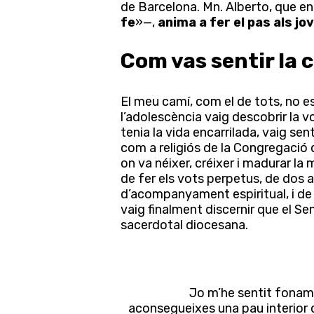
de Barcelona. Mn. Alberto, que e
fe
»—,
anima a fer el pas als jo
Premeu Intro per cercar o ESC per tancar
Com vas sentir la 
El meu camí, com el de tots, no e
l’adolescència vaig descobrir la v
tenia la vida encarrilada, vaig senti
com a religiós de la Congregació 
on va néixer, créixer i madurar la
de fer els vots perpetus, de dos 
d’acompanyament espiritual, i de f
vaig finalment discernir que el Se
sacerdotal diocesana.
Jo m’he sentit foname
aconsegueixes una pau interior qu