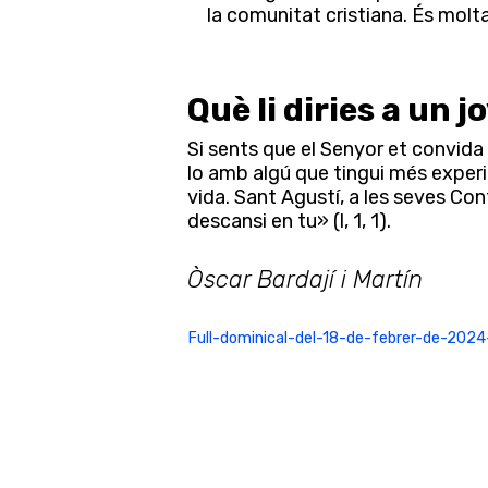
la comunitat cristiana. És mol
Què li diries a un j
Si sents que el Senyor et convida
lo amb algú que tingui més experiè
vida. Sant Agustí, a les seves Conf
descansi en tu» (l, 1, 1).
Òscar Bardají i Martín
Full-dominical-del-18-de-febrer-de-202