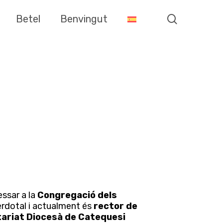
search
Betel
Benvingut
essar a la
Congregació dels
cerdotal i actualment és
rector de
etariat Diocesà de Catequesi