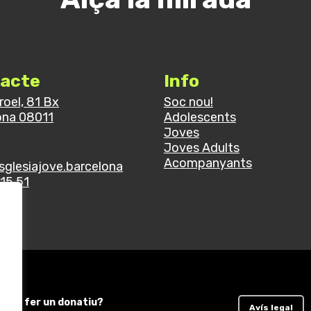
acte
Info
rroel, 81 Bx
Soc nou!
ona 08011
Adolescents
a
Joves
Joves Adults
Acompanyants
sglesiajove.barcelona
15 51
Vols fer un donatiu?
Avís legal