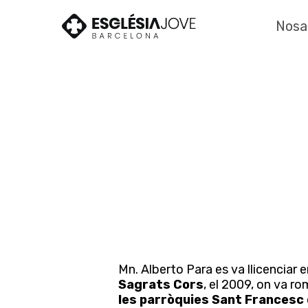
Skip
to
Nosa
main
content
Mn. Alberto Para es va llicenciar e
Sagrats Cors
, el 2009, on va r
les parròquies Sant Francesc 