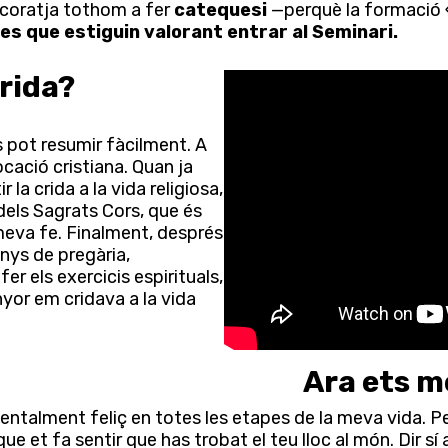
ncoratja tothom a fer
catequesi
—perquè la formació 
ves que estiguin valorant entrar al Seminari.
crida?
s pot resumir fàcilment. A
ocació cristiana. Quan ja
r la crida a la vida religiosa,
dels Sagrats Cors, que és
 meva fe. Finalment, després
anys de pregària,
er els exercicis espirituals,
nyor em cridava a la vida
Ara ets m
ntalment feliç en totes les etapes de la meva vida. Per
e et fa sentir que has trobat el teu lloc al món. Dir sí 