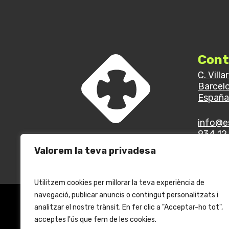
Cont
C. Villa
Barcel
Españ
info@e
934 12 
Valorem la teva privadesa
Utilitzem cookies per millorar la teva experiència de
navegació, publicar anuncis o contingut personalitzats i
analitzar el nostre trànsit. En fer clic a "Acceptar-ho tot",
acceptes l'ús que fem de les cookies.