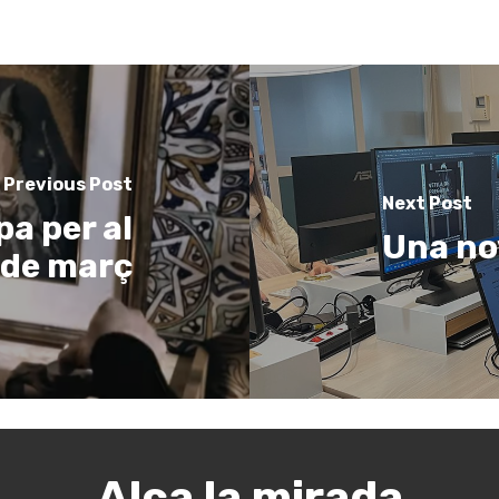
Previous Post
Next Post
pa per al
Una no
 de març
Alça la mirada