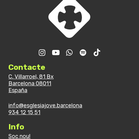
Contacte
C. Villarroel, 81 Bx
Barcelona 08011
España
info@esglesiajove.barcelona
934 12 15 51
Info
Soc nou!