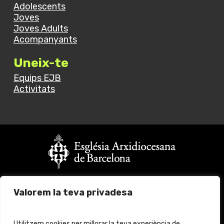
Adolescents
Joves
Joves Adults
Acompanyants
Uneix-te
Equips EJB
Activitats
Vols fer un donatiu?
Valorem la teva privadesa
Fes click
aquí
per més informació
© 2024 Església Jove Barcelona. All rights reserved.
Utilitzem cookies per millorar la teva experiència de