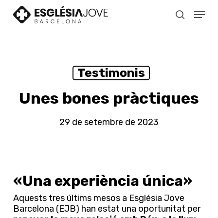
Skip
Menu
to
search
main
content
Testimonis
Unes bones pràctiques
29 de setembre de 2023
«Una experiència única»
Aquests tres últims mesos a Església Jove
Barcelona (EJB) han estat una oportunitat per