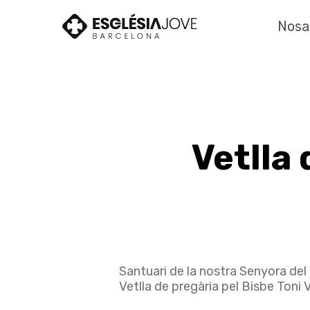
Skip
to
Nosa
main
content
Vetlla 
Santuari de la nostra Senyora del
Vetlla de pregària pel Bisbe Toni V