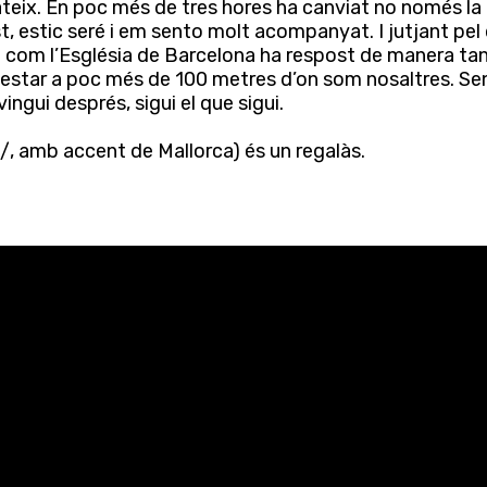
ix. En poc més de tres hores ha canviat no només la m
t, estic seré i em sento molt acompanyat. I jutjant pel
re com l’Església de Barcelona ha respost de manera tan
u estar a poc més de 100 metres d’on som nosaltres. S
vingui després, sigui el que sigui.
ə/, amb accent de Mallorca) és un regalàs.