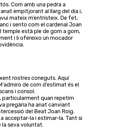
guitós. Com amb una pedra a
nat empitjorant al llarg del dia i,
vui mateix m’entristeix. De fet,
 banc i sento com el cardenal Joan
. El temple està ple de gom a gom,
ament i li ofereixo un mocador
ovidència.
eixent rostres coneguts. Aquí
 M’admiro de com d’estimat és el
cans i consol.
, particularment quan repetim
eva pregària ha anat canviant
intercessió del Beat Joan Roig.
 a acceptar-la i estimar-la. Tant si
 la seva voluntat.