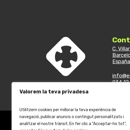
Cont
C. Villa
Barcel
Españ
info@e
934 12 
Valorem la teva privadesa
Utilitzem cookies per millorar la teva experiència de
navegació, publicar anuncis o contingut personalitzats i
analitzar el nostre trànsit. En fer clic a "Acceptar-ho tot",