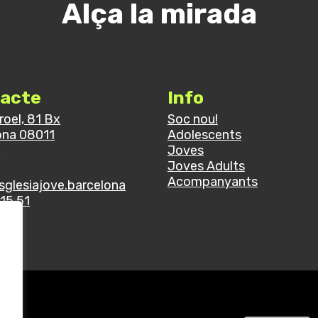
Alça la mirada
acte
Info
rroel, 81 Bx
Soc nou!
ona 08011
Adolescents
a
Joves
Joves Adults
Acompanyants
sglesiajove.barcelona
15 51