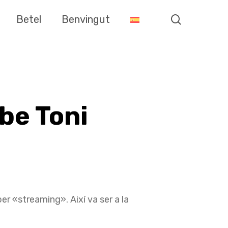
search
Betel
Benvingut
sbe Toni
r «streaming». Així va ser a la