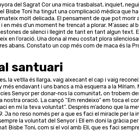
enyora del Sagrat Cor una mica trasbalsat, inquiet, ne
í el Bisbe Toni ha tingut una complicació mèdica que ha a
a mateix molt delicada. El pensament de que pot morir a
ts i en més d’un moment he trencat a plorar. M’assec al
t estones de silenci i llegint de tant en tant algun text
neix en l’oració. Una dona al meu costat plora silencios
ores abans. Constato un cop més com de maca és la Pr
al santuari
, la vetlla és llarga, vaig aixecant el cap i vaig recon
icky més endavant i uns bancs a mà esquerra a la Míriam.
àcies Senyor per donar-nos la comunitat, on trobem des
a nostra oració. La cançó “Em rendeixo” em toca el cor
 faci en mi la teva voluntat”. Després m’adono que la m
9. Ja no reso només per a que es faci el miracle per la 
 sempre la voluntat del Senyor i Ell em doni la gràcia per
mat Bisbe Toni, com si el vol amb Ell, que es faci sempre