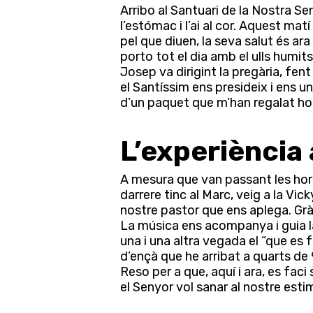
Arribo al Santuari de la Nostra S
l’estómac i l’ai al cor. Aquest mat
pel que diuen, la seva salut és ar
porto tot el dia amb el ulls humi
Josep va dirigint la pregària, fen
Premeu Intro per cercar o ESC per tancar
el Santíssim ens presideix i ens u
d’un paquet que m’han regalat h
L’experiència 
A mesura que van passant les hores
darrere tinc al Marc, veig a la V
nostre pastor que ens aplega. Gr
La música ens acompanya i guia l
una i una altra vegada el “que es
d’ençà que he arribat a quarts de 
Reso per a que, aquí i ara, es faci
el Senyor vol sanar al nostre esti