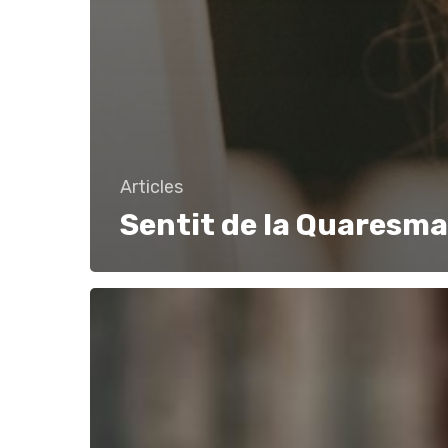
Articles
Sentit de la Quaresma
Fa
2
anys
que
ens
va
deixar